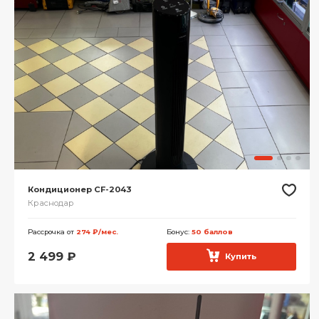
Кондиционер CF-2043
Краснодар
Рассрочка от
274 ₽/мес.
Бонус:
50 баллов
2 499
₽
Купить