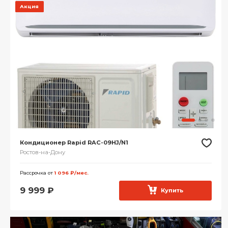
Акция
Кондиционер Rapid RAC-09HJ/N1
Ростов-на-Дону
Рассрочка от
1 096 ₽/мес.
9 999
₽
Купить