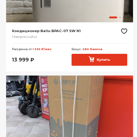
Кондиционер Ballu BPAC-07 SW N1
Новороссийск
Рассрочка от
1 535 ₽/мес.
Бонус:
280 баллов
13 999
₽
Купить