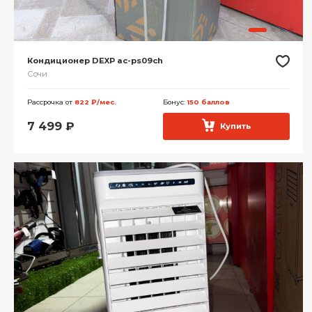
Кондиционер DEXP ac-ps09ch
Сочи
Рассрочка от
822 ₽/мес.
Бонус:
150 баллов
7 499
₽
Купить