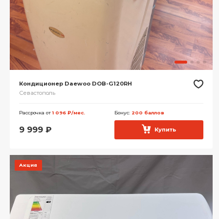
Кондиционер Daewoo DOB-G120RH
Севастополь
Рассрочка от
1 096 ₽/мес.
Бонус:
200 баллов
9 999
₽
Купить
Акция