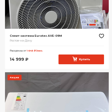
Сплит-система Eurotec AVE-09M
Ростов-на-Дону
Рассрочка от
1 645 ₽/мес.
14 999
₽
Купить
Акция