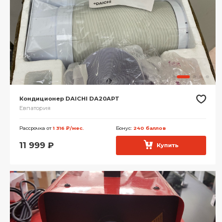
Кондиционер DAICHI DA20APT
Евпатория
Рассрочка от
1 316 ₽/мес.
Бонус:
240 баллов
11 999
₽
Купить