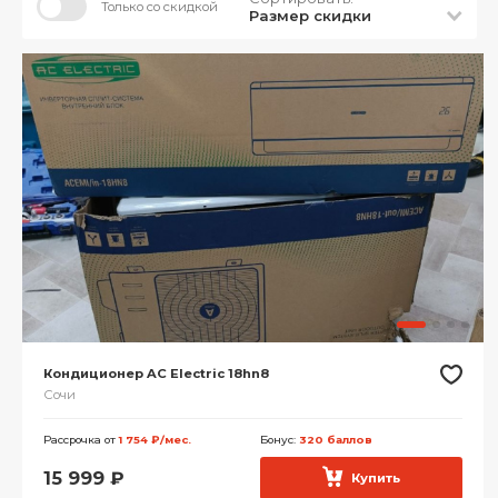
Только со скидкой
Размер скидки
Кондиционер AC Electric 18hn8
Сочи
Рассрочка от
1 754 ₽/мес.
Бонус:
320 баллов
15 999
₽
Купить