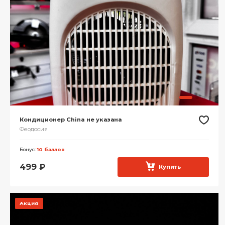
Кондиционер China не указана
Феодосия
Бонус:
10 баллов
499
₽
Купить
Акция