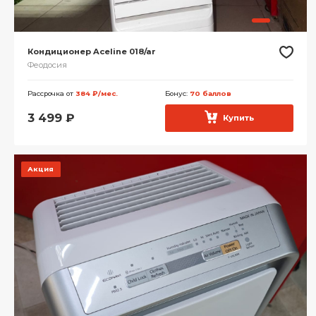
Кондиционер Aceline 018/ar
Феодосия
Рассрочка от
384 ₽/мес.
Бонус:
70 баллов
3 499
₽
Купить
Акция