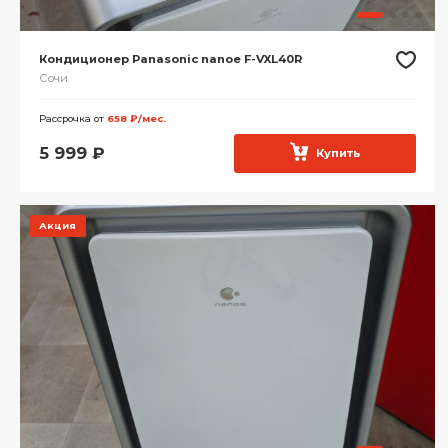
Кондиционер Panasonic nanoe F-VXL40R
Сочи
Рассрочка от
658 ₽/мес.
5 999
₽
Купить
Акция