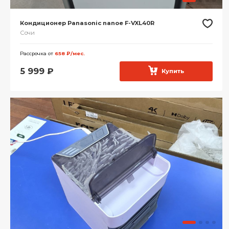
Кондиционер Panasonic nanoe F-VXL40R
Сочи
Рассрочка от
658 ₽/мес.
5 999
₽
Купить