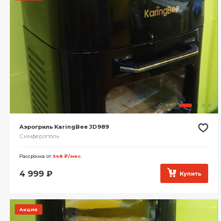
Аэрогриль KaringBee JD989
Симферополь
Рассрочка от
548 ₽/мес.
4 999
₽
Купить
Акция