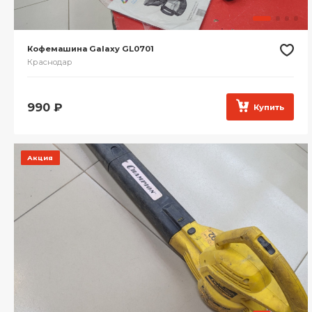
Кофемашина Galaxy GL0701
Краснодар
990
₽
Купить
Акция