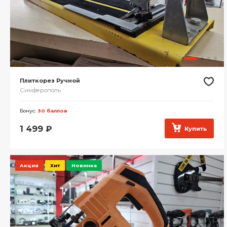
Плиткорез Ручной
Симферополь
Бонус:
30 баллов
1 499
₽
Купить
Акция
Хит
Новинка