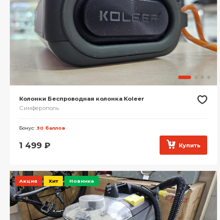
Колонки Беспроводная колонка Koleer
Симферополь
Бонус:
30 баллов
1 499
₽
Купить
Акция
Хит
Новинка