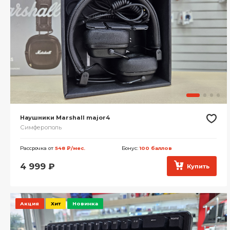
Наушники Marshall major4
Симферополь
Рассрочка от
548 ₽/мес.
Бонус:
100 баллов
4 999
₽
Купить
Акция
Хит
Новинка