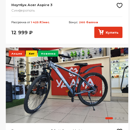
Ноутбук Acer Aspire 3
Симферополь
Рассрочка от
1 425 ₽/мес.
Бонус:
260 баллов
12 999
₽
Купить
Акция
Хит
Новинка