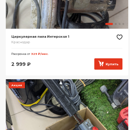
Циркулярная пила Интерскол 1
Краснодар
Рассрочка от
329 ₽/мес.
2 999
₽
Купить
Акция