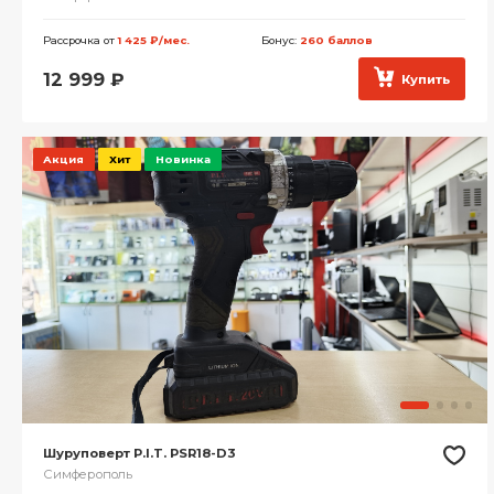
Рассрочка от
1 425 ₽/мес.
Бонус:
260 баллов
12 999
₽
Купить
Акция
Хит
Новинка
Шуруповерт P.I.T. PSR18-D3
Симферополь