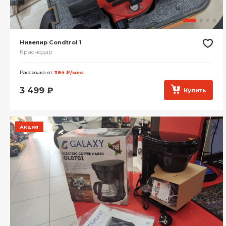
Нивелир Condtrol 1
Краснодар
Рассрочка от
384 ₽/мес.
3 499
₽
Купить
Акция