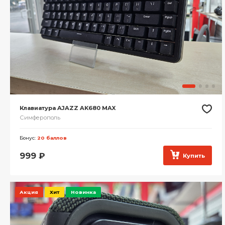
Клавиатура AJAZZ AK680 MAX
Симферополь
Бонус:
20 баллов
999
₽
Купить
Акция
Хит
Новинка