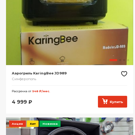
Аэрогриль KaringBee JD989
Симферополь
Рассрочка от
548 ₽/мес.
4 999
₽
Купить
Акция
Хит
Новинка