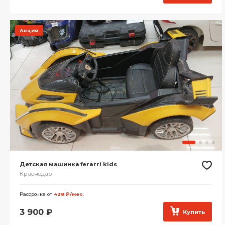
Акция
Детская машинка ferarri kids
Краснодар
Рассрочка от
428 ₽/мес.
3 900
₽
Купить