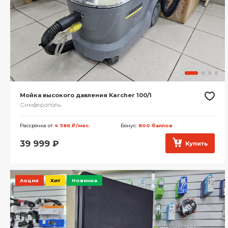
Мойка высокого давления Karcher 100/1
Симферополь
Рассрочка от
4 386 ₽/мес.
Бонус:
800 баллов
39 999
₽
Купить
Акция
Хит
Новинка