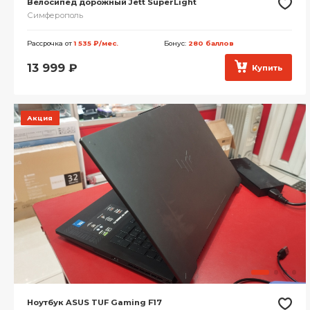
Велосипед дорожный Jett SuperLight
Симферополь
Рассрочка от
1 535 ₽/мес.
Бонус:
280 баллов
13 999
₽
Купить
Акция
Ноутбук ASUS TUF Gaming F17