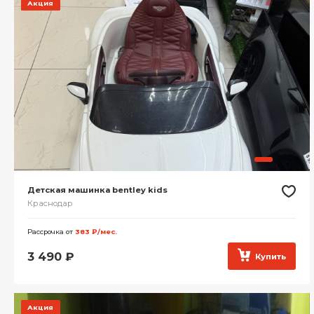
Акция
Детская машинка bentley kids
Краснодар
Рассрочка от
383 ₽/мес.
3 490
₽
Купить
Акция