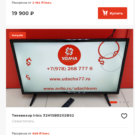
Рассрочка от
2 182 ₽/мес.
19 900
₽
Купить
Акция
Телевизор Irbis 32H1SBR202BS2
Севастополь
Рассрочка от
658 ₽/мес.