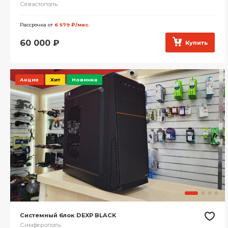
Севастополь
Рассрочка от
6 579 ₽/мес.
60 000
₽
Купить
Акция
Хит
Новинка
Системный блок DEXP BLACK
Симферополь