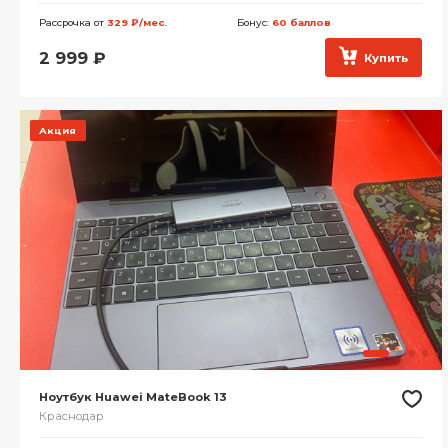
Рассрочка от
329 ₽/мес.
Бонус:
60 баллов
2 999
₽
Купить
Акция
Ноутбук Huawei MateBook 13
Краснодар