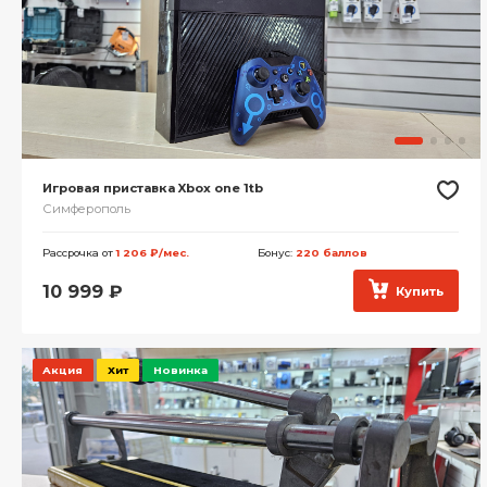
Игровая приставка Xbox one 1tb
Симферополь
Рассрочка от
1 206 ₽/мес.
Бонус:
220 баллов
10 999
₽
Купить
Акция
Хит
Новинка