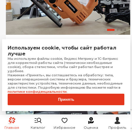
Электролобзик ВИХРЬ лэ100
Используем cookie, чтобы сайт работал
Симферополь
лучше
Мы используем файлы cookie, Яндекс Метрику и 1С-Битрикс
Бонус:
30 баллов
для корректной работы сайта (технически необходимые
cookie), сбора статистики, чтобы сайт работал быстрее и
1 499
₽
Купить
удобнее.
Нажимая «Принять», вы соглашаетесь на обработку: типа,
версии операционной системы и браузера, технических
характеристик устройства, технические данные, необходимые
для статистики. Подробную информацию Вы можете найти в
политике конфиденциальности
.
Акция
Хит
Новинка
Принять
Главная
Каталог
Избранное
Оценка
Профиль