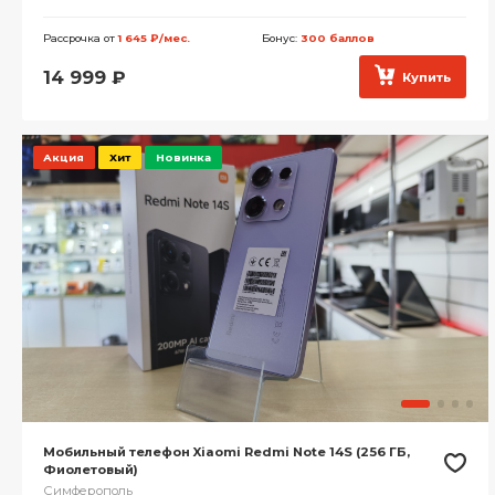
Рассрочка от
1 645 ₽/мес.
Бонус:
300 баллов
14 999
₽
Купить
Акция
Хит
Новинка
Мобильный телефон Xiaomi Redmi Note 14S (256 ГБ,
Фиолетовый)
Симферополь