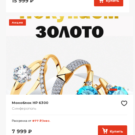
15 999
₽
Купить
Акция
Моноблок HP 6300
Симферополь
Рассрочка от
877 ₽/мес.
7 999
₽
Купить