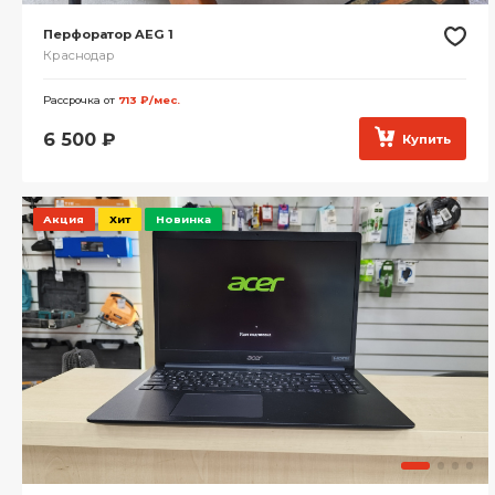
Перфоратор AEG 1
Краснодар
Рассрочка от
713 ₽/мес.
6 500
₽
Купить
Акция
Хит
Новинка