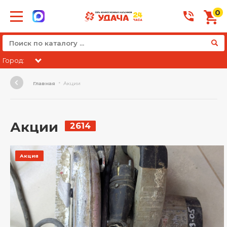
0
Город:
Главная
Акции
Акции
2614
Акция