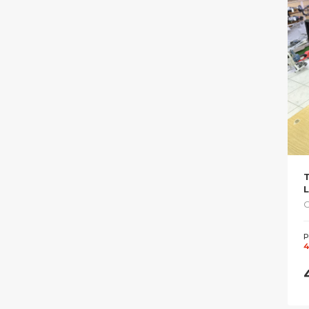
С
Р
4