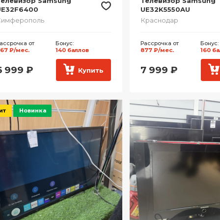
Телевизор Samsung
Телевизор Samsung
UE32F6400
UE32K5550AU
Симферополь
Краснодар
ассрочка от
Бонус:
Рассрочка от
Бонус:
67 ₽/мес.
140 баллов
877 ₽/мес.
160 б
6 999
₽
7 999
₽
Купить
ит
Новинка