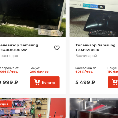
Телевизор Samsung
Телевизор Samsung
UE40D6100SW
T24H390SIX
Краснодар
Бахчисарай
ассрочка от
Бонус:
Рассрочка от
Бонус:
 096 ₽/мес.
200 баллов
603 ₽/мес.
110 ба
9 999
₽
5 499
₽
Купить
кция