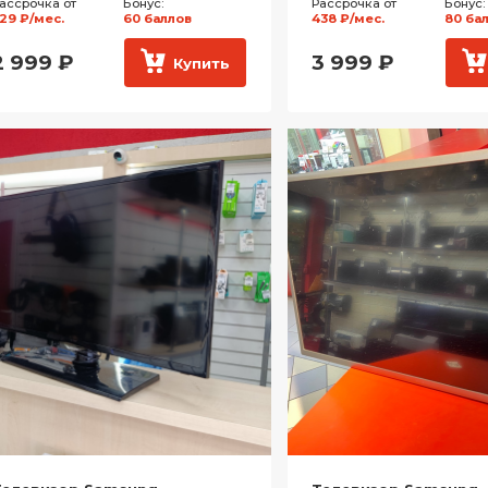
ассрочка от
Бонус:
Рассрочка от
Бонус:
29 ₽/мес.
60 баллов
438 ₽/мес.
80 ба
2 999
₽
3 999
₽
Купить