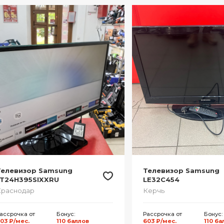
Телевизор Samsung
Телевизор Samsung
LT24H395SIXXRU
LE32C454
Краснодар
Керчь
ассрочка от
Бонус:
Рассрочка от
Бонус:
03 ₽/мес.
110 баллов
603 ₽/мес.
110 ба