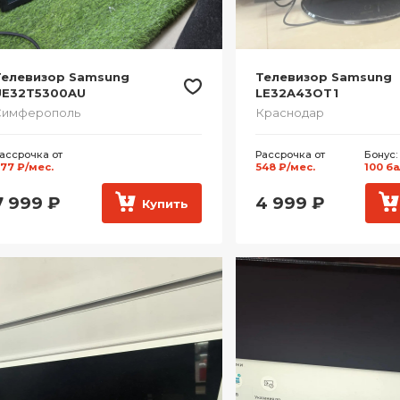
Телевизор Samsung
Телевизор Samsung
UE32T5300AU
LE32A43OT1
Симферополь
Краснодар
ассрочка от
Рассрочка от
Бонус:
77 ₽/мес.
548 ₽/мес.
100 б
7 999
₽
4 999
₽
Купить