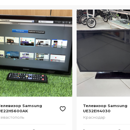
Телевизор Samsung
Телевизор Samsung
UE22H5600AK
UE32EH4030
евастополь
Краснодар