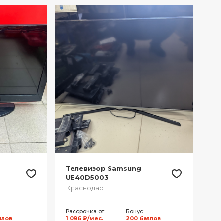
Телевизор Samsung
UE40D5003
Краснодар
Рассрочка от
Бонус:
ллов
1 096 ₽/мес.
200 баллов