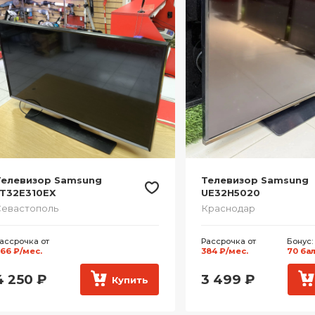
Телевизор Samsung
Телевизор Samsung
LT32E310EX
UE32H5020
евастополь
Краснодар
ассрочка от
Рассрочка от
Бонус:
66 ₽/мес.
384 ₽/мес.
70 ба
4 250
₽
3 499
₽
Купить