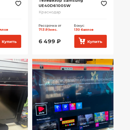
Телевизор Samsung
UE40D6100SW
Краснодар
Рассрочка от
Бонус:
аллов
713 ₽/мес.
130 баллов
6 499
₽
Купить
Купить