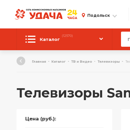
Подольск
(12570)
Каталог
Автотовары
Главная
Каталог
ТВ и Видео
Телевизоры
Те
Аудиотехника
Инструмент
Телевизоры Sa
Компьютерная техника
Личные вещи
Цена (руб.):
ТВ и Видео