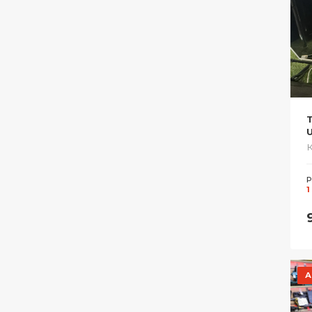
Р
1
А