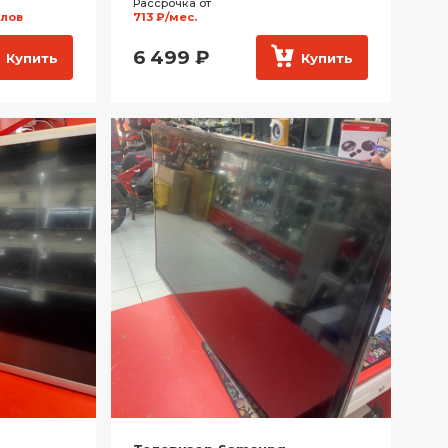
Рассрочка от
ллов
713 ₽/мес.
6 499
₽
Купить
Купить