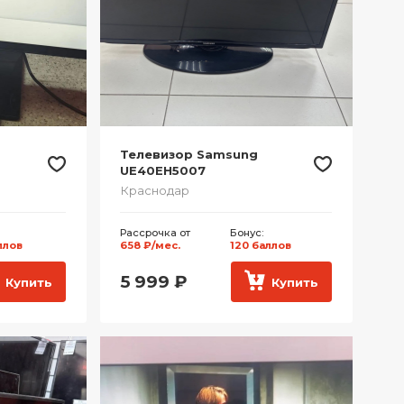
Телевизор Samsung
UE40EH5007
Краснодар
Рассрочка от
Бонус:
ллов
658 ₽/мес.
120 баллов
5 999
₽
Купить
Купить