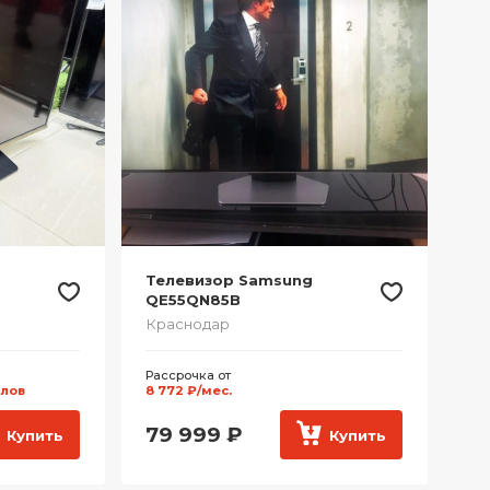
Телевизор Samsung
QE55QN85B
Краснодар
Рассрочка от
ллов
8 772 ₽/мес.
79 999
₽
Купить
Купить