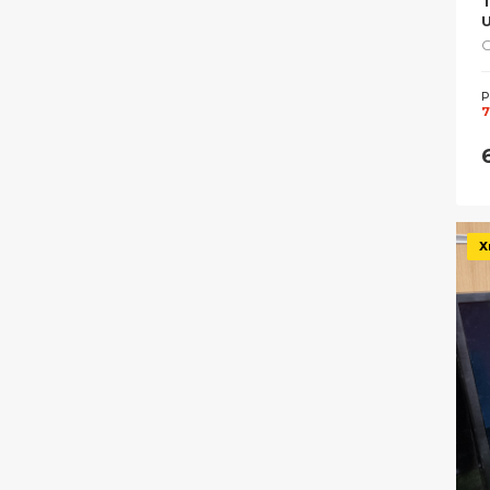
Р
7
Х