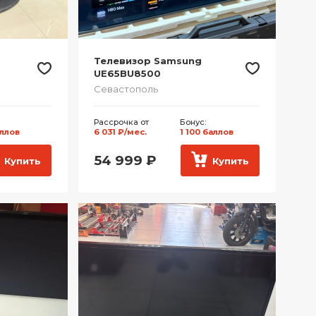
Телевизор Samsung
UE65BU8500
Севастополь
Рассрочка от
Бонус:
аллов
6 031 ₽/мес.
1 100 баллов
54 999
₽
Купить
Купить